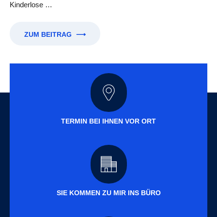
Kinderlose …
ZUM BEITRAG
⟶
TERMIN BEI IHNEN VOR ORT
SIE KOMMEN ZU MIR INS BÜRO