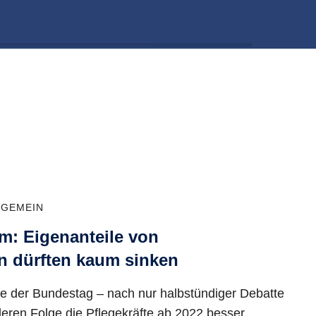
LGEMEIN
rm: Eigenanteile von
n dürften kaum sinken
te der Bundestag – nach nur halbstündiger Debatte
deren Folge die Pflegekräfte ab 2022 besser