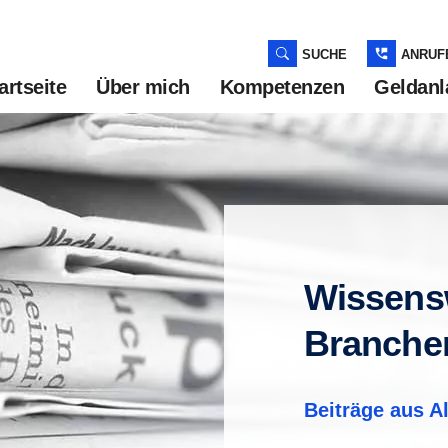
SUCHE
ANRUF
artseite
Über mich
Kompetenzen
Geldanl
Wissens
Branche
Beiträge aus
A