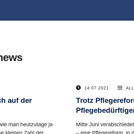
news
14.07.2021
AL
ch auf der
Trotz Pflegerefo
Pflegebedürftige
wie man heutzutage ja
Mitte Juni verabschiede
e kleinen Zahl der
– eine Pflegereform, in 