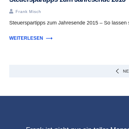
Frank Misch
Steuerspartipps zum Jahresende 2015 – So lassen s
WEITERLESEN
⟶
Seitennummerierung
NE
der
Beiträge