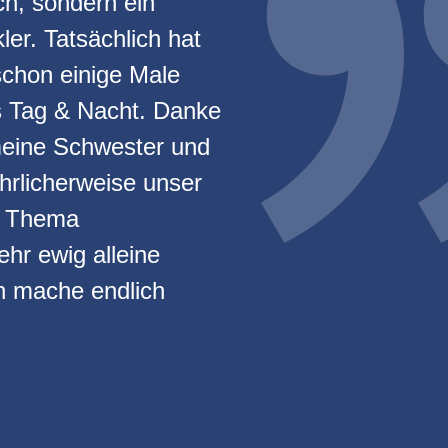
sch, sondern ein
er. Tatsächlich hat
schon einige Male
s Tag & Nacht. Danke
 meine Schwester und
hrlicherweise unser
em Thema
hr ewig alleine
h mache endlich