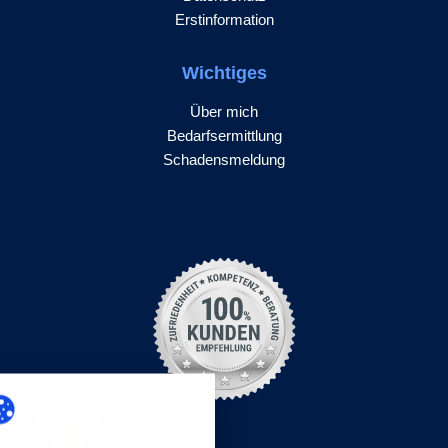
Erstinformation
Wichtiges
Über mich
Bedarfsermittlung
Schadensmeldung
Kundenbewertungen und Erfahrungen zu
Frank Misch
SEHR GUT
%
100
Empfehlungen auf
ProvenExpert.com
5,00
/
4,96
nstellungen